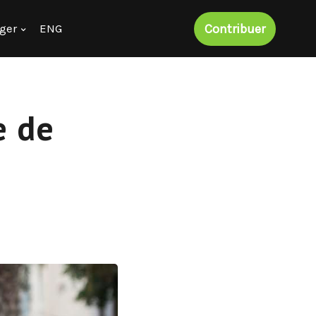
Contribuer
ger
ENG
e de