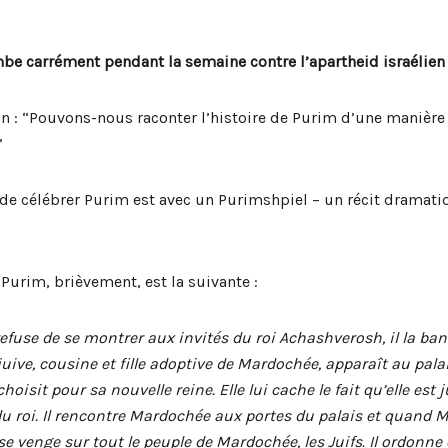
be carrément pendant la semaine contre l’apartheid israélien 
on : “Pouvons-nous raconter l’histoire de Purim d’une manière 
”
 de célébrer Purim est avec un Purimshpiel – un récit dramatiq
 Purim, brièvement, est la suivante :
refuse de se montrer aux invités du roi Achashverosh, il la ba
 juive, cousine et fille adoptive de Mardochée, apparaît au pa
 choisit pour sa nouvelle reine. Elle lui cache le fait qu’elle est
 roi. Il rencontre Mardochée aux portes du palais et quand 
l se venge sur tout le peuple de Mardochée, les Juifs. Il ordonne