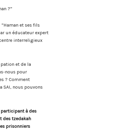
man ?”
: “Haman et ses fils
par un éducateur expert
centre interreligieux
pation et de la
ons-nous pour
ustes ? Comment
 la SAI, nous pouvons
 participant à des
nt des tzedakah
es prisonniers