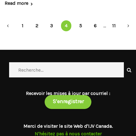
Read more
1
2
3
4
5
6
...
11
Recevoir les mises à jour par courriel :
S’enregistrer
Merci de visiter le site Web d'IJV Canada.
N'hésitez pas à nous contacter